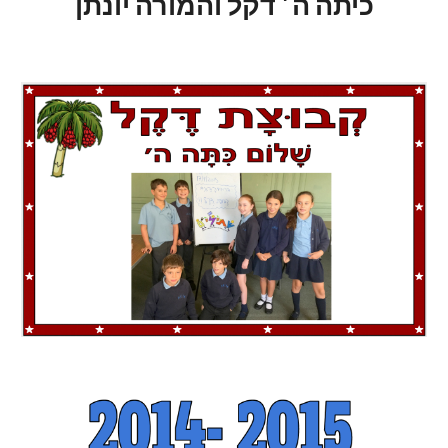
כיתה ה׳ דקל והמורה יונתן